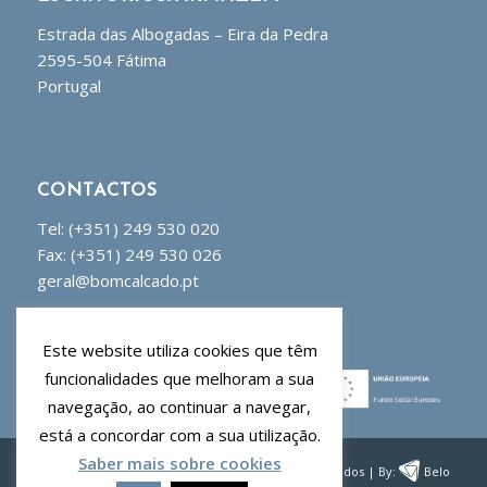
Estrada das Albogadas – Eira da Pedra
2595-504 Fátima
Portugal
CONTACTOS
Tel:
(+351) 249 530 020
Fax: (+351) 249 530 026
geral@bomcalcado.pt
Este website utiliza cookies que têm
Cofinanciado por:
funcionalidades que melhoram a sua
navegação, ao continuar a navegar,
está a concordar com a sua utilização.
Saber mais sobre cookies
© 2018 Bom Calçado, S.A. – Todos os direitos reservados | By:
Belo