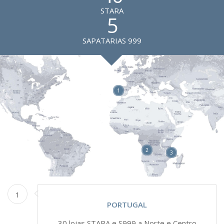
STARA
5
SAPATARIAS 999
1
2
3
1
PORTUGAL
30 lojas STARA e S999 a Norte e Centro