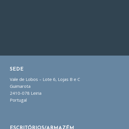
SEDE
Vale de Lobos – Lote 6, Lojas B e C
Guimarota
2410-078 Leiria
Portugal
ESCRITÓRIOS/ARMAZÉM